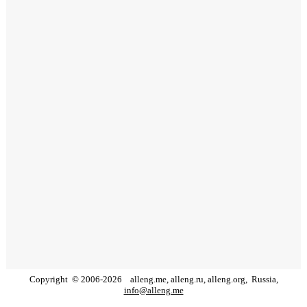
Copyright
©
2006
-
2026
alleng.me, alleng.ru, alleng.org,
Russia,
info@alleng.me