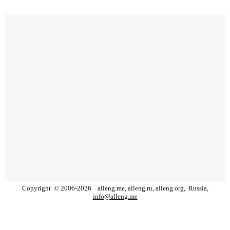
Copyright
©
2006
-
2026
alleng.me, alleng.ru, alleng.org,
Russia,
info@alleng.me