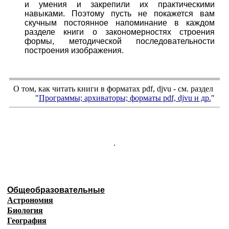
и умения и закрепили их практическими
навыками. Поэтому пусть не покажется вам
скучным постоянное напоминание в каждом
разделе книги о закономерностях строения
формы, методической последовательности
построения изображения.
О том, как читать книги в форматах
pdf
,
djvu
- см. раздел
"
Программы; архиваторы; форматы
pdf, djvu
и др.
"
.
Общеобразовательные
Астрономия
Биология
География