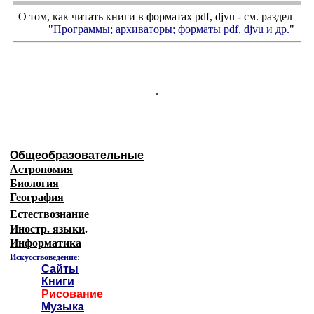
О том, как читать книги в форматах
pdf
,
djvu
- см. раздел
"
Программы; архиваторы; форматы
pdf, djvu
и др.
"
.
Общеобразовательные
Астрономия
Биология
География
Естествознание
Иностр. языки
.
Информатика
Искусствоведение:
Сайты
Книги
Рисование
Музыка