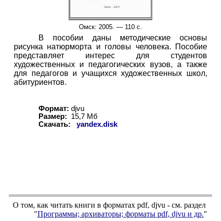
Омск: 2005. — 110 с.
В пособии даны методические основы
рисунка натюрморта и головы человека. Пособие
представляет интерес для студентов
художественных и педагогических вузов, а также
для педагогов и учащихся художественных школ,
абитуриентов.
Формат:
djvu
Размер:
1
5
,
7
Мб
Скачать:
yandex.disk
О том, как читать книги в форматах
pdf
,
djvu
- см. раздел
"
Программы; архиваторы; форматы
pdf, djvu
и др.
"