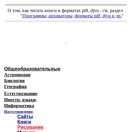
О том, как читать книги в форматах
pdf
,
djvu
- см. раздел
"
Программы; архиваторы; форматы
pdf, djvu
и др.
"
.
Общеобразовательные
Астрономия
Биология
География
Естествознание
Иностр. языки
.
Информатика
Искусствоведение:
Сайты
Книги
Рисование