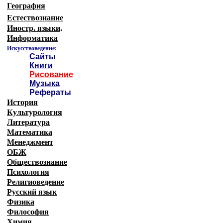
География
Естествознание
Иностр. языки
.
Информатика
Искусствоведение:
Сайты
Книги
Рисование
Музыка
Рефераты
История
Культурология
Литература
Математика
Менеджмент
ОБЖ
Обществознание
Психология
Религиоведение
Русский язык
Физика
Философия
Химия