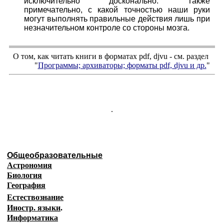
исключительно досконально. Также
примечательно, с какой точностью наши руки
могут выполнять правильные действия лишь при
незначительном контроле со стороны мозга.
О том, как читать книги в форматах
pdf
,
djvu
- см. раздел
"
Программы; архиваторы; форматы
pdf, djvu
и др.
"
.
Общеобразовательные
Астрономия
Биология
География
Естествознание
Иностр. языки
.
Информатика