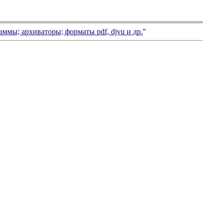
аммы; архиваторы; форматы
pdf, djvu
и др.
"