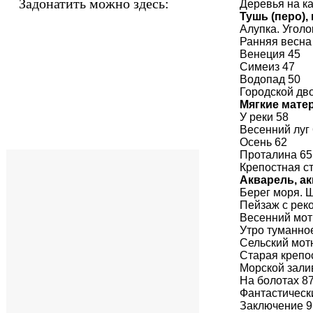
Задонатить можно здесь:
Деревья на к
Тушь (перо), 
Алупка. Угол
Ранняя весна
Венеция 45
Симеиз 47
Водопад 50
Городской дв
Мягкие матер
У реки 58
Весенний луг
Осень 62
Проталина 65
Крепостная с
Акварель, а
Берег моря. 
Пейзаж с рек
Весенний мот
Утро туманно
Сельский мот
Старая крепо
Морской зали
На болотах 8
Фантастическ
Заключение 9