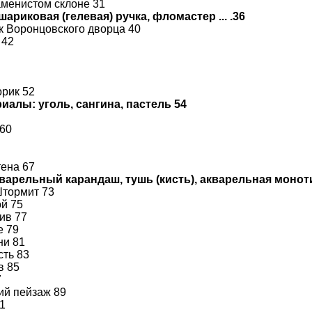
аменистом склоне 31
шариковая (гелевая) ручка, фломастер ... .36
ок Воронцовского дворца 40
 42
орик 52
иалы: уголь, сангина, пастель 54
 60
тена 67
кварельный карандаш, тушь (кисть), акварельная монот
Штормит 73
ой 75
ив 77
е 79
ни 81
сть 83
в 85
7
ий пейзаж 89
1