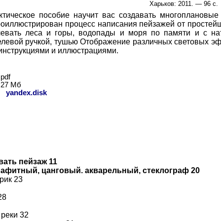
Харьков
: 2011. —
9
6 с.
ктическое пособие научит вас создавать многоплановые
роиллюстрирован процесс написания пейзажей от простейш
левать леса и горы, водопады и моря по памяти и с н
елевой ручкой, тушью Отображение различных световых э
инструкциями и иллюстрациями.
pdf
27
Мб
:
yandex.disk
вать пейзаж 11
рафитный, цанговый. акварельный, стеклограф 20
рик 23
28
 реки 32