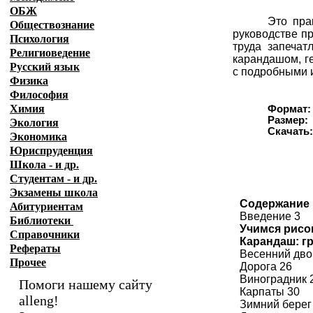
ОБЖ
Это пра
Обществознание
руководстве п
Психология
труда запечат
Религиоведение
карандашом, г
Русский язык
с подробными 
Физика
Философия
Химия
Формат:
Размер:
Экология
Скачать
Экономика
Юриспруденция
Школа - и др.
Студентам - и др.
Экзамены
школа
Содержание
Абитуриентам
Введение 3
Библиотеки
Учимся рисо
Справочники
Карандаш: г
Рефераты
Весенний дво
Прочее
Дорога 26
Виноградник 
Помоги нашему сайту
Карпаты 30
alleng!
Зимний берег