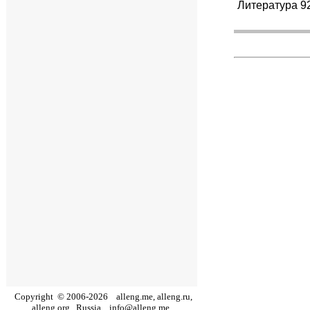
Литература 9
Copyright
©
2006
-
2026
alleng.me, alleng.ru,
alleng.org,
Russia,
info@alleng.me