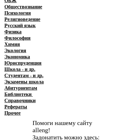
ОБЖ
Обществознание
Психология
Религиоведение
Русский язык
Физика
Философия
Химия
Экология
Экономика
Юриспруденция
Школа - и др.
Студентам - и др.
Экзамены
школа
Абитуриентам
Библиотеки
Справочники
Рефераты
Прочее
Помоги нашему сайту
alleng!
Задонатить можно здесь: