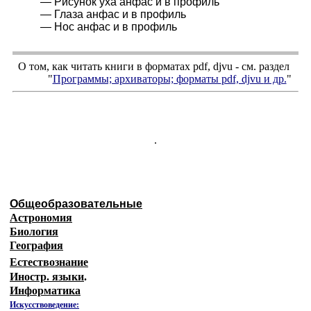
— Рисунок уха анфас и в профиль
— Глаза анфас и в профиль
— Нос анфас и в профиль
О том, как читать книги в форматах
pdf
,
djvu
- см. раздел
"
Программы; архиваторы; форматы
pdf, djvu
и др.
"
.
Общеобразовательные
Астрономия
Биология
География
Естествознание
Иностр. языки
.
Информатика
Искусствоведение: