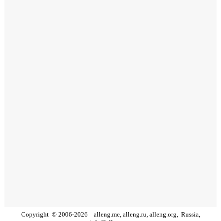
Copyright
©
2006
-
2026
alleng.me, alleng.ru, alleng.org,
Russia,