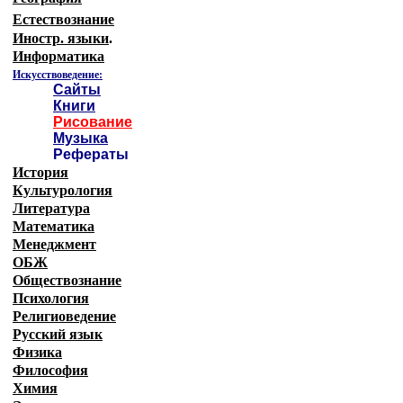
Естествознание
Иностр. языки
.
Информатика
Искусствоведение:
Сайты
Книги
Рисование
Музыка
Рефераты
История
Культурология
Литература
Математика
Менеджмент
ОБЖ
Обществознание
Психология
Религиоведение
Русский язык
Физика
Философия
Химия