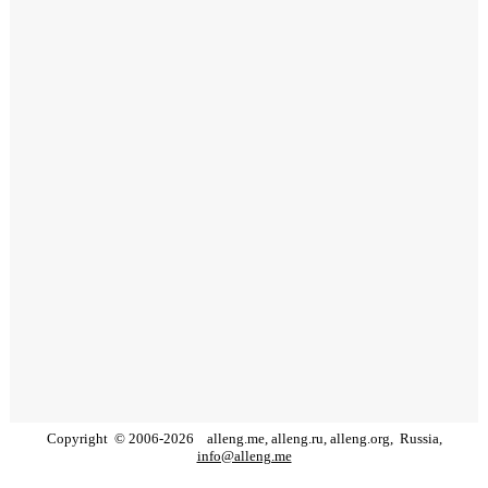
Copyright
©
2006
-
2026
alleng.me, alleng.ru, alleng.org,
Russia,
info@alleng.me