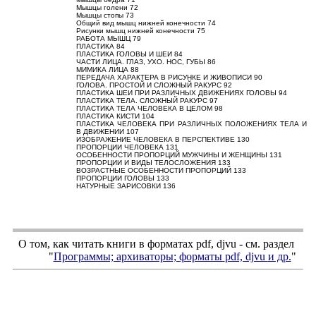
Мышцы голени 72
Мышцы стопы 73
Общий вид мышц нижней конечности 74
Рисунки мышц нижней конечности 75
РАБОТА МЫШЦ 79
ПЛАСТИКА 84
ПЛАСТИКА ГОЛОВЫ И ШЕИ 84
ЧАСТИ ЛИЦА. ГЛАЗ, УХО. НОС, ГУБЫ 86
МИМИКА ЛИЦА 88
ПЕРЕДАЧА ХАРАКТЕРА В РИСУНКЕ И ЖИВОПИСИ 90
ГОЛОВА. ПРОСТОЙ И СЛОЖНЫЙ РАКУРС 92
ПЛАСТИКА ШЕИ ПРИ РАЗЛИЧНЫХ ДВИЖЕНИЯХ ГОЛОВЫ 94
ПЛАСТИКА ТЕЛА. СЛОЖНЫЙ РАКУРС 97
ПЛАСТИКА ТЕЛА ЧЕЛОВЕКА В ЦЕЛОМ 98
ПЛАСТИКА КИСТИ 104
ПЛАСТИКА ЧЕЛОВЕКА ПРИ РАЗЛИЧНЫХ ПОЛОЖЕНИЯХ ТЕЛА И
В ДВИЖЕНИИ 107
ИЗОБРАЖЕНИЕ ЧЕЛОВЕКА В ПЕРСПЕКТИВЕ 130
ПРОПОРЦИИ ЧЕЛОВЕКА 131
ОСОБЕННОСТИ ПРОПОРЦИЙ МУЖЧИНЫ И ЖЕНЩИНЫ 131
ПРОПОРЦИИ И ВИДЫ ТЕЛОСЛОЖЕНИЯ 133
ВОЗРАСТНЫЕ ОСОБЕННОСТИ ПРОПОРЦИЙ 133
ПРОПОРЦИИ ГОЛОВЫ 133
НАТУРНЫЕ ЗАРИСОВКИ 136
О том, как читать книги в форматах
pdf
,
djvu
- см. раздел
"
Программы; архиваторы; форматы
pdf, djvu
и др.
"