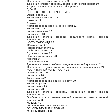
Особенности в строении черепа 9
Движения, степени свободы, соединения костей черепа 10
Возрастные особенности костей черепа 11
Зубы 11
КОСТИ ВЕРХНЕЙ КОНЕЧНОСТИ 12
Общий обзор 12
Кости плечевого пояса 12
Ключица 12
Лопатка 12
Кости свободной верхней конечности 12
Кости плеча 13
Кости предплечья 13
Кости кисти 13
Движения, степени свободы, соединения костей верхней
конечности 13
КОСТИ ТУЛОВИЩА 22
Общий обзор 22
Позвоночный столб 23
Шейные позвонки 23
Грудные позвонки 23
Поясничные позвонки 23
Крестец 24
Грудная клетка 24
Движения, степени свободы,соединения костей туловища 24
Особенности в строении костей туловища, пункты туловища 24
КОСТИ НИЖНЕЙ КОНЕЧНОСТИ 28
Общий обзор.. 28
Кости таза 28
Тазовая кость 28
Кости свободной нижней конечности 29
Кости бедра 29
Кости голени 29
Кости стопы 30
Движения, степени свободы, соединения костей нижней
конечности 31
Особенности в строении нижней конечности, пункты нижней
конечности 38
МЫШЦЫ 40
ОБЩИЕ ПОНЯТИЯ О МЫШЦАХ 40
ОСНОВЫ МЕХАНИКИ ТЕЛА 41
МЫШЦЫ ГОЛОВЫ 42