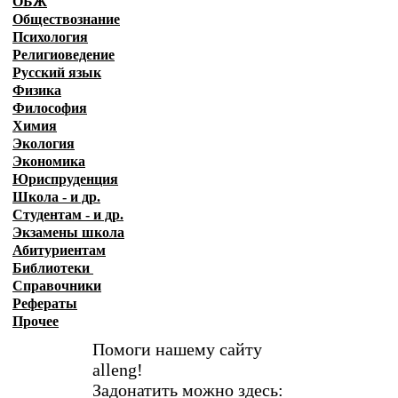
ОБЖ
Обществознание
Психология
Религиоведение
Русский язык
Физика
Философия
Химия
Экология
Экономика
Юриспруденция
Школа - и др.
Студентам - и др.
Экзамены
школа
Абитуриентам
Библиотеки
Справочники
Рефераты
Прочее
Помоги нашему сайту
alleng!
Задонатить можно здесь: