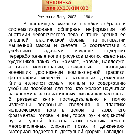
Ростов-на-Дону
: 200
2
. — 1
6
0 с.
В настоящем учебном пособии собрана и
систематизирована обширная информация об
анатомии человеческого тела с точки зрения ее
внешней, пластической формы, на основании
мышечной массы и скелета. В соответствии с
учебными задачами издание содержит
переработанные копии рисунков многих известных
художников, таких как: Баммес, Барчаи, Валледжо,
а также иллюстрации, созданные с помощью
новейших достижений компьютерной графики,
фотографии моделей в различных движениях.
Книга является самым полным по содержанию
учебным пособием для тех, кто желает научиться
натурному и ассоциативному рисованию человека.
В разделах книги последовательно и полно
изложены подробные сведения о пластике
человеческого тела в целом, а также его
фрагментах: головы и шеи, торса, рук и ног, кистей
рук и ступней. Показана также пластика тела в
многочисленных сложных позах и движениях.
Материал подается в доступной форме, нагляден,