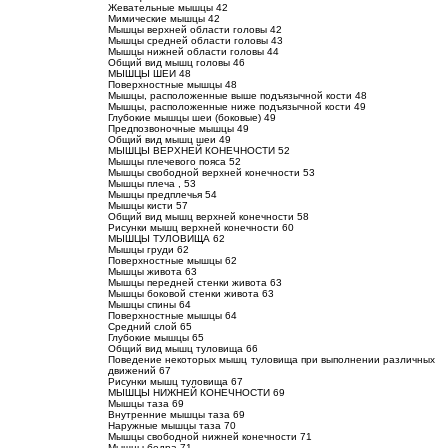
Жевательные мышцы 42
Мимические мышцы 42
Мышцы верхней области головы 42
Мышцы средней области головы 43
Мышцы нижней области головы 44
Общий вид мышц головы 46
МЫШЦЫ ШЕИ 48
Поверхностные мышцы 48
Мышцы, расположенные выше подъязычной кости 48
Мышцы, расположенные ниже подъязычной кости 49
Глубокие мышцы шеи (боковые) 49
Предпозвоночные мышцы 49
Общий вид мышц шеи 49
МЫШЦЫ ВЕРХНЕЙ КОНЕЧНОСТИ 52
Мышцы плечевого пояса 52
Мышцы свободной верхней конечности 53
Мышцы плеча , 53
Мышцы предплечья 54
Мышцы кисти 57
Общий вид мышц верхней конечности 58
Рисунки мышц верхней конечности 60
МЫШЦЫ ТУЛОВИЩА 62
Мышцы груди 62
Поверхностные мышцы 62
Мышцы живота 63
Мышцы передней стенки живота 63
Мышцы боковой стенки живота 63
Мышцы спины 64
Поверхностные мышцы 64
Средний слой 65
Глубокие мышцы 65
Общий вид мышц туловища 66
Поведение некоторых мышц туловища при выполнении различных
движений 67
Рисунки мышц туловища 67
МЫШЦЫ НИЖНЕЙ КОНЕЧНОСТИ 69
Мышцы таза 69
Внутренние мышцы таза 69
Наружные мышцы таза 70
Мышцы свободной нижней конечности 71
Мышцы бедра 71