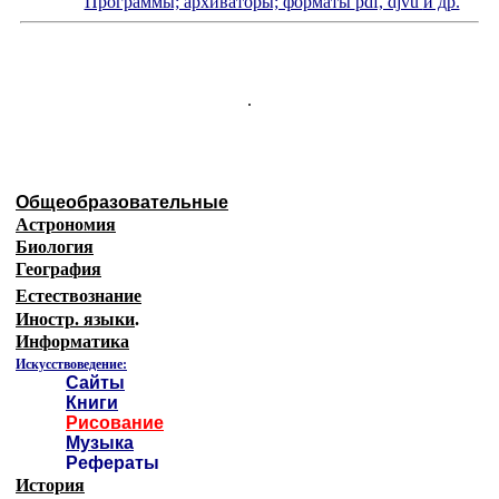
"
Программы; архиваторы; форматы
pdf, djvu
и др.
"
.
Общеобразовательные
Астрономия
Биология
География
Естествознание
Иностр. языки
.
Информатика
Искусствоведение:
Сайты
Книги
Рисование
Музыка
Рефераты
История