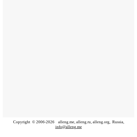
Copyright
©
2006
-
2026
alleng.me, alleng.ru, alleng.org,
Russia,
info@alleng.me