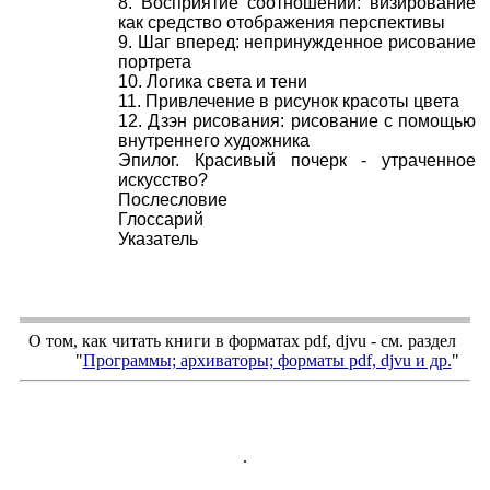
8. Восприятие соотношений: визирование
как средство отображения перспективы
9. Шаг вперед: непринужденное рисование
портрета
10. Логика света и тени
11. Привлечение в рисунок красоты цвета
12. Дзэн рисования: рисование с помощью
внутреннего художника
Эпилог. Красивый почерк - утраченное
искусство?
Послесловие
Глоссарий
Указатель
О том, как читать книги в форматах
pdf
,
djvu
- см. раздел
"
Программы; архиваторы; форматы
pdf, djvu
и др.
"
.