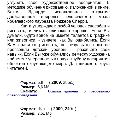
углубить свое художественное восприятие. В
методике обучения рисованию, изложенной в книге,
Бетти Эдвардс использовала открытие
двойственной природы человеческого мозга
нобелевского лауреата Роджера Сперри.
Книга утверждает: любой человек способен и
рисовать, и читать одинаково хорошо. Если Вы
думали, будто вовсе не имеете талантов к графике
или живописи, - узнаете, как Вы ошибались. Если
Вам нравится рисовать, но результаты пока не
превзошли детский уровень, - разовьете свои
навыки. Если Вы уже обучались ремеслу художника
- обретете уверенность и новую глубину восприятия
объектов окружающего мира. Для широкого круга
читателей.
(
2009
, 285с.)
Формат:
pdf
Размер:
6,
6
Мб
Скачать:
Ссылка удалена по требованию
правообладателя.
(
2000
, 240с.)
Формат:
djvu
Размер:
7,
5
1 Мб