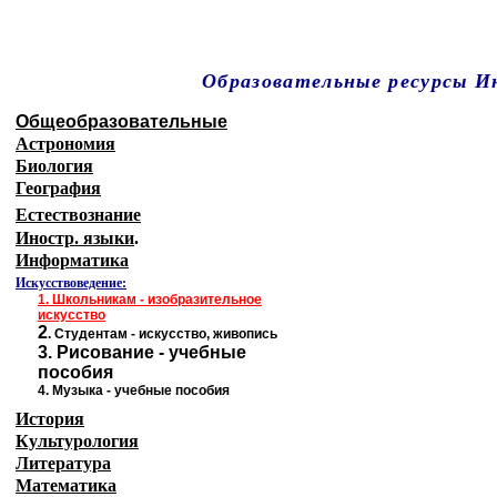
Образовательные ресурсы 
Главная страница
(Содержание)
Общеобразовательные
Астрономия
Биология
География
Естествознание
Иностр. языки
.
Информатика
Искусствоведение:
1.
Школьникам - изобразительное
искусство
2
.
Студентам - искусство, живопись
3
.
Рисование - учебные
пособия
4.
Музыка - учебные пособия
История
Культурология
Литература
Математика