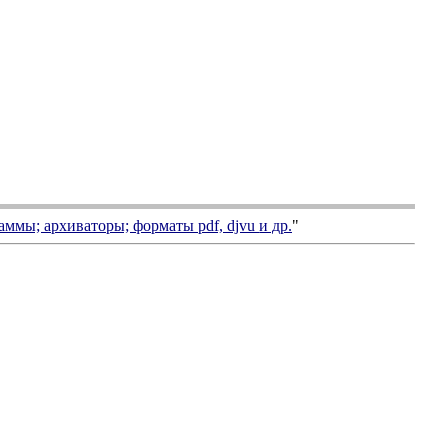
аммы; архиваторы; форматы
pdf, djvu
и др.
"