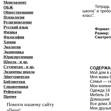
Менеджмент
Тетрадь
ОБЖ
школа" и требо
Обществознание
класс".
Психология
Религиоведение
Русский язык
Формат:
Физика
Размер:
Философия
Смотрет
Химия
Экология
Экономика
Юриспруденция
Школа - и др.
Студентам - и др.
СОДЕРЖА
Экзамены
школа
Мой дом в 
Абитуриентам
Моя мама 
Семья — с
Библиотеки
Мои книжки
Справочники
Одежда 16
Рефераты
Мебель 24
Прочее
Домашние 
Помоги нашему сайту
Все дома 3
Мои друзья
alleng!