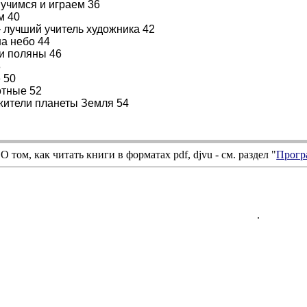
учимся и играем 36
м 40
лучший учитель художника 42
а небо 44
 и поляны 46
8
 50
отные 52
жители планеты Земля 54
О том, как читать книги в форматах
pdf
,
djvu
- см. раздел "
Прогр
.