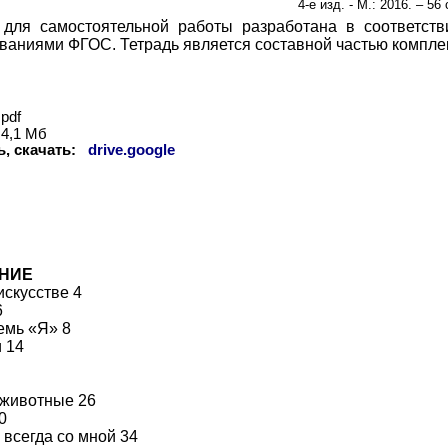
4-е изд. - М.: 2016. –
5
6 
 для самостоятельной работы разработана в соответст
ваниями ФГОС. Тетрадь является составной частью комплек
pdf
4,1 Мб
ь, скачать:
drive.google
НИЕ
искусстве 4
6
емь «Я» 8
 14
животные 26
0
 всегда со мной 34