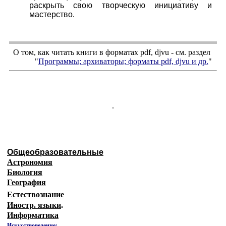
раскрыть свою творческую инициативу и
мастерство.
О том, как читать книги в форматах
pdf
,
djvu
- см. раздел
"
Программы; архиваторы; форматы
pdf, djvu
и др.
"
.
Общеобразовательные
Астрономия
Биология
География
Естествознание
Иностр. языки
.
Информатика
Искусствоведение: