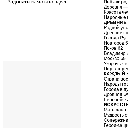
Задонатить можно здесь:
Пейзаж род
Деревня —
Красота че
Народные 
ДРЕВНИЕ
Родной уго
Древние с
Города Рус
Новгород 
Псков 62
Владимир и
Москва 69
Узорочье т
Пир в тере
КАЖДЫЙ 
Страна вос
Народы гор
Города в п
Древняя Э
Европейск
ИСКУССТ
Материнст
Мудрость с
Сопережив
Герои-защи