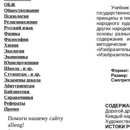
ОБЖ
Учебник
Обществознание
государственн
Психология
принципы и те
Религиоведение
народного худ
Русский язык
других народов
Физика
основы разных
содержание и
Философия
методические
Химия
«Изобразитель
Экология
«Изобразительн
Экономика
Юриспруденция
Школа - и др.
Формат:
Студентам - и др.
Размер:
Экзамены
школа
Смотрет
Абитуриентам
Библиотеки
Справочники
Рефераты
СОДЕРЖА
Прочее
Дорогой дру
Каждый нар
Помоги нашему сайту
Художеств
alleng!
ИСТОКИ 