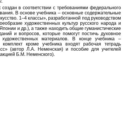
с.
 создан в соответствии с требованиями федерального
ования. В основе учебника – основные содержательные
усство. 1–4 классы», разработанной под руководством
воеобразие художественных культур русского народа и
понии и др.), а также находить общие гуманистические
даний и вопросов, которые помогут постичь духовное
х художественных материалов. В конце учебника –
 комплект кроме учебника входят рабочая тетрадь
асс» (автор Л.А. Неменская) и пособие для учителей
акцией Б.М. Неменского).