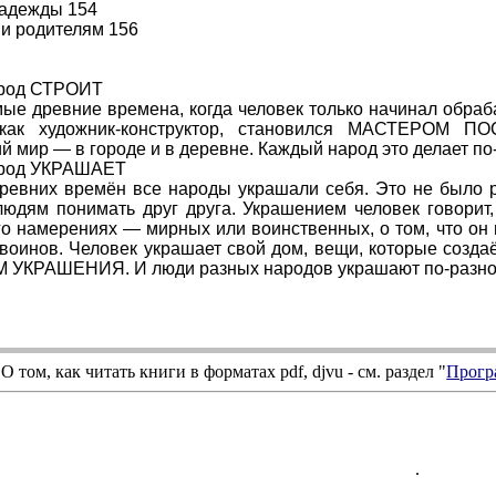
надежды 154
 и родителям 156
род СТРОИТ
ые древние времена, когда человек только начинал обраб
как художник-конструктор, становился МАСТЕРОМ ПОС
 мир — в городе и в деревне. Каждый народ это делает по
арод УКРАШАЕТ
ревних времён все народы украшали себя. Это не было р
юдям понимать друг друга. Украшением человек говорит, 
го намерениях — мирных или воинственных, о том, что он 
воинов. Человек украшает свой дом, вещи, которые создаё
УКРАШЕНИЯ. И люди разных народов украшают по-разно
О том, как читать книги в форматах
pdf
,
djvu
- см. раздел "
Прогр
.