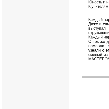
Юность и 
К учителям
Каждый на
Даже в сам
выступал 
окружающий
Каждый н
С тех же д
помогают л
узнали о е
смелый из 
МАСТЕРОМ 