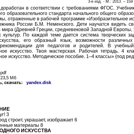
3-е изд. - М.: 2013. –
1
59 
 доработан в соответствии с требованиями ФГОС. Учебник
ого образовательного стандарта начального общего образ
мы, отраженные в рабочей программе «Изобразительное иск
ожника России Б.М. Неменского. Дети научатся видеть с
 мира (Древней Греции, средневековой Западной Европы, Я
 культур. По каждой теме дается система творческих за
скусства, его образный язык, возможности различны
 рекомендации для педагогов и родителей. В учебный
ное искусство. Твоя мастерская. Рабочая тетрадь. 4 кл
ое искусство. Методическое пособие. 1–4 классы» (под ред
pdf
23,5 Мб
ь, скачать:
yandex.disk
НИЕ
г! 3
од строит, украшает, изображает 6
енные материалы 8
РОДНОГО ИСКУССТВА