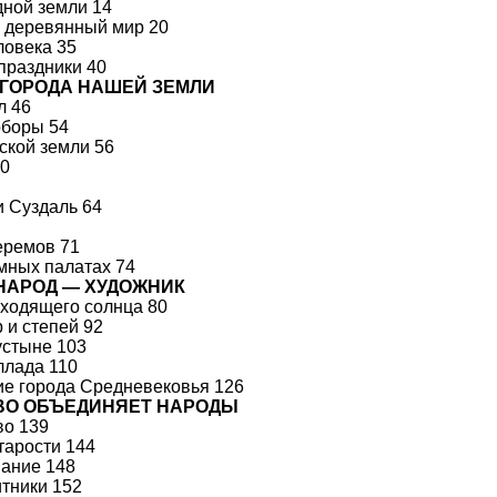
ной земли 14
 деревянный мир 20
ловека 35
праздники 40
 ГОРОДА НАШЕЙ ЗЕМЛИ
л 46
оборы 54
ской земли 56
60
 Суздаль 64
еремов 71
мных палатах 74
НАРОД — ХУДОЖНИК
ходящего солнца 80
 и степей 92
устыне 103
ллада 110
ие города Средневековья 126
ВО ОБЪЕДИНЯЕТ НАРОДЫ
во 139
тарости 144
ание 148
тники 152