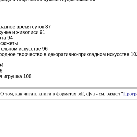
разное время суток 87
сунке и живописи 91
ата 94
 сюжеты
тельном искусстве 96
родное творчество в декоративно-прикладном искусстве 10
04
6
я игрушка 108
О том, как читать книги в форматах
pdf
,
djvu
- см. раздел "
Прогр
.