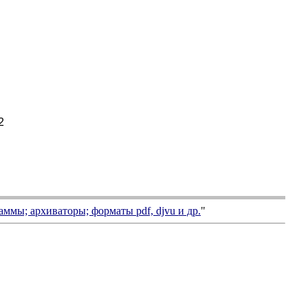
2
аммы; архиваторы; форматы
pdf, djvu
и др.
"