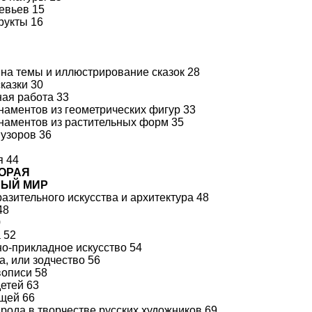
евьев 15
рукты 16
на темы и иллюстрирование сказок 28
сказки 30
ая работа 33
наментов из геометрических фигур 33
наментов из растительных форм 35
узоров 36
я 44
ТОРАЯ
ЫЙ МИР
азительного искусства и архитектура 48
48
0
 52
о-прикладное искусство 54
а, или зодчество 56
описи 58
етей 63
щей 66
рода в творчестве русских художников 69