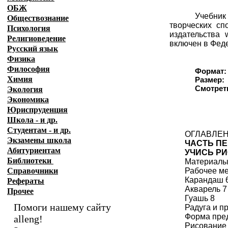
ОБЖ
Учебник
Обществознание
творческих сп
Психология
издательства 
Религиоведение
включен в Фед
Русский язык
Физика
Философия
Формат:
Химия
Размер:
Смотрет
Экология
Экономика
Юриспруденция
Школа - и др.
Студентам - и др.
ОГЛАВЛЕ
Экзамены
школа
ЧАСТЬ П
Абитуриентам
УЧИСЬ Р
Библиотеки
Материалы
Справочники
Рабочее ме
Карандаш 
Рефераты
Акварель 7
Прочее
Гуашь 8
Помоги нашему сайту
Радуга и п
Форма пре
alleng!
Рисование 