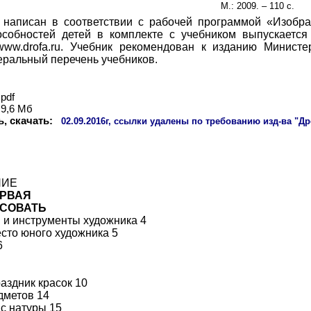
М.: 2009. –
1
10 с.
 написан в соответствии с рабочей программой «Изобра
особностей детей в комплекте с учебником выпускается
www.drofa.ru. Учебник рекомендован к изданию Минист
еральный перечень учебников.
pdf
9,6 Мб
ь, скачать:
02
.09.2016г, ссылки удалены по требованию изд-ва "Д
НИЕ
ЕРВАЯ
ИСОВАТЬ
 и инструменты художника 4
сто юного художника 5
6
раздник красок 10
дметов 14
с натуры 15