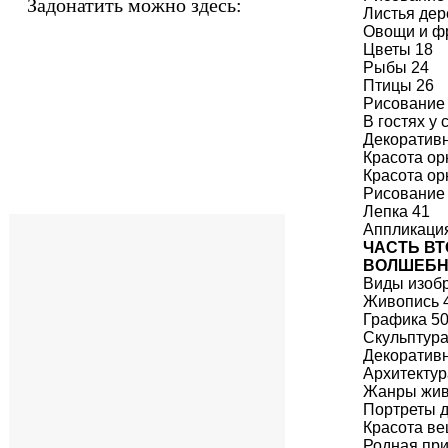
Задонатить можно здесь:
Листья дер
Овощи и ф
Цветы 18
Рыбы 24
Птицы 26
Рисование 
В гостях у 
Декоративн
Красота ор
Красота ор
Рисование 
Лепка 41
Аппликаци
ЧАСТЬ В
ВОЛШЕБН
Виды изобр
Живопись 
Графика 5
Скульптура
Декоративн
Архитектур
Жанры жив
Портреты д
Красота ве
Родная при